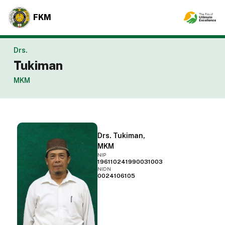
FKM
Drs.
Tukiman
MKM
Drs. Tukiman,
MKM
NIP
196110241990031003
NIDN
0024106105