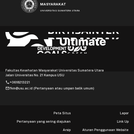
MASYARAKAT
UNIVERSITAS SUMATERA UTARA
Fakultas Kesehatan Masyarakat Universitas Sumatera Utara
Jalan Universitas No. 21 Kampus USU
phone
+0618213221
mail
fkm@usu.ac.id (Pertanyaan atau umpan balik umum)
Peta Situs
Lapor
Pertanyaan yang sering diajukan
Link Up
Arsip
Aturan Penggunaan Website