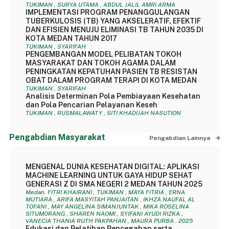
TUKIMAN , SURYA UTAMA , ABDUL JALIL AMRI ARMA
IMPLEMENTASI PROGRAM PENANGGULANGAN
TUBERKULOSIS (TB) YANG AKSELERATIF, EFEKTIF
DAN EFISIEN MENUJU ELIMINASI TB TAHUN 2035 DI
KOTA MEDAN TAHUN 2017
TUKIMAN , SYARIFAH
PENGEMBANGAN MODEL PELIBATAN TOKOH
MASYARAKAT DAN TOKOH AGAMA DALAM
PENINGKATAN KEPATUHAN PASIEN TB RESISTAN
OBAT DALAM PROGRAM TERAPI DI KOTA MEDAN
TUKIMAN , SYARIFAH
Analisis Determinan Pola Pembiayaan Kesehatan
dan Pola Pencarian Pelayanan Keseh
TUKIMAN , RUSMALAWATY , SITI KHADIJAH NASUTION
Pengabdian Masyarakat
Pengabdian Lainnya
MENGENAL DUNIA KESEHATAN DIGITAL: APLIKASI
MACHINE LEARNING UNTUK GAYA HIDUP SEHAT
GENERASI Z DI SMA NEGERI 2 MEDAN TAHUN 2025
Medan. FITRI KHAIRANI , TUKIMAN , MAYA FITRIA , ERNA
MUTIARA , ARIFA MASYITAH PANJAITAN , IKHZA NAUFAL AL
TOFANI , MAY ANGELINA SIMANJUNTAK , MIKA ROSELINA
SITUMORANG , SHAREN NAOMI , SYIFANI AYUDI RIZKA ,
VANECIA THANIA RUTH PAKPAHAN , MAURA PURBA . 2025
Edukasi dan Pelatihan Pencegahan serta