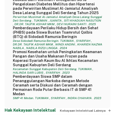
Pengelolaan Diabetes Mellitus dan Hipertensi
pada Perwiritan Muslimat Al-Jamiatul Amaliyah
Desa Lalang Sunggal Deli Serdang Tahun 2025
Perwiritan Muslimat Al-Jamiatul Amaliyah Desa Lalang Sunggal
Deli Serdang . TUKIMAN , JUANITA , SITI KHADIJAH NASUTION
, DR.DR. TAUFIK ASHAR MKM , DEVI NURAINI SANTI . 2025
Pemberdayaan Perilaku Hidup Bersih dan Sehat
(PHBS) pada Siswa Bustan Tsamrotul Qolbis
(BTQ) di Sidodadi Ramunia Beringin
Desa Sidodadi Ramunia Beringin. TUKIMAN , SYARIFAH ,
DR.DR. TAUFIK ASHAR MKM , WINDI ANDINI , KHARIEN NAZWA
NABILA , NABILA RIZQI LINGGA . 2024
Promosi Kesehatan untuk Peningkatan Keamanan
Pangan dan Usaha Makanan Frozen pada
Koperasi Syariah Kaum Ibu Al Ikhlas Kecamatan
Sunggal Kabupten Deli Serdang
Kecamatan Sunggal Kabupaten Deli Serdang. TUKIMAN ,
HALINDA SARI LUBIS , SYARIFAH . 2023
Pemberdayaan Siswa SMP dalam
Penanggulangan Narkoba dengan Metode
Ceramah serta Diskusi dan Ceramah dengan
Permainan Roda Putar Berbasis IT di SMP 41
Medan
SMP 41 Medan. TUKIMAN , SYARIFAH , INDRA CHAHAYA . 2023
Hak Kekayaan Intelektual
Kekayaan Intelektual Lainnya