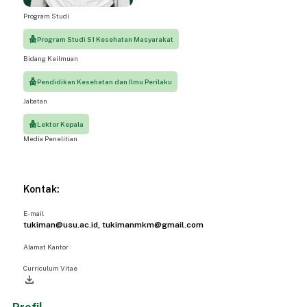
Program Studi
Program Studi S1 Kesehatan Masyarakat
Bidang Keilmuan
Pendidikan Kesehatan dan Ilmu Perilaku
Jabatan
Lektor Kepala
Media Penelitian
Kontak:
E-mail
tukiman@usu.ac.id, tukimanmkm@gmail.com
Alamat Kantor
Curriculum Vitae
file_download