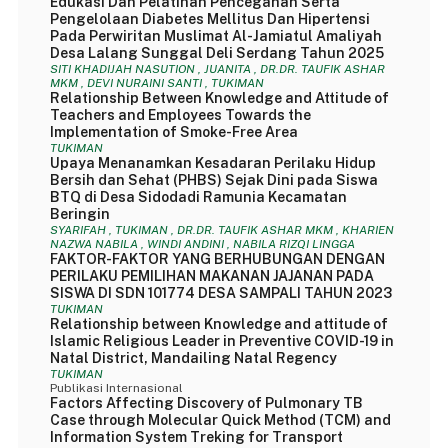
Edukasi Dan Pelatihan Pencegahan Serta
Pengelolaan Diabetes Mellitus Dan Hipertensi
Pada Perwiritan Muslimat Al-Jamiatul Amaliyah
Desa Lalang Sunggal Deli Serdang Tahun 2025
SITI KHADIJAH NASUTION , JUANITA , DR.DR. TAUFIK ASHAR
MKM , DEVI NURAINI SANTI , TUKIMAN
Relationship Between Knowledge and Attitude of
Teachers and Employees Towards the
Implementation of Smoke-Free Area
TUKIMAN
Upaya Menanamkan Kesadaran Perilaku Hidup
Bersih dan Sehat (PHBS) Sejak Dini pada Siswa
BTQ di Desa Sidodadi Ramunia Kecamatan
Beringin
SYARIFAH , TUKIMAN , DR.DR. TAUFIK ASHAR MKM , KHARIEN
NAZWA NABILA , WINDI ANDINI , NABILA RIZQI LINGGA
FAKTOR-FAKTOR YANG BERHUBUNGAN DENGAN
PERILAKU PEMILIHAN MAKANAN JAJANAN PADA
SISWA DI SDN 101774 DESA SAMPALI TAHUN 2023
TUKIMAN
Relationship between Knowledge and attitude of
Islamic Religious Leader in Preventive COVID-19 in
Natal District, Mandailing Natal Regency
TUKIMAN
Publikasi Internasional
Factors Affecting Discovery of Pulmonary TB
Case through Molecular Quick Method (TCM) and
Information System Treking for Transport