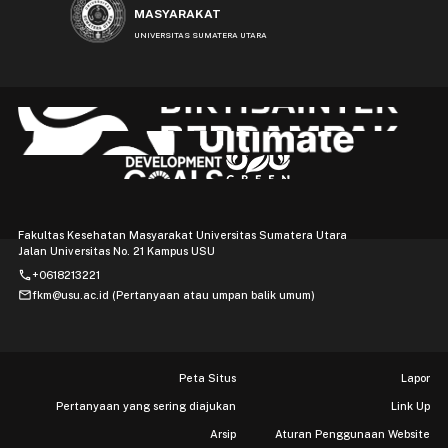
MASYARAKAT
UNIVERSITAS SUMATERA UTARA
Fakultas Kesehatan Masyarakat Universitas Sumatera Utara
Jalan Universitas No. 21 Kampus USU
phone
+0618213221
mail
fkm@usu.ac.id (Pertanyaan atau umpan balik umum)
Peta Situs
Lapor
Pertanyaan yang sering diajukan
Link Up
Arsip
Aturan Penggunaan Website