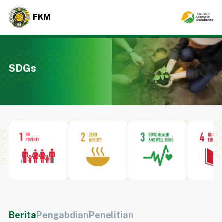
FKM
SDGs
Berita
Pengabdian
Penelitian