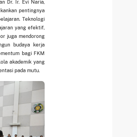
 Dr. Ir. Evi Naria,
ekankan pentingnya
lajaran. Teknologi
aran yang efektif,
ktor juga mendorong
ngun budaya kerja
 momentum bagi FKM
lola akademik yang
ientasi pada mutu.