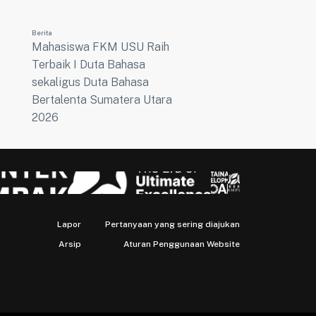
Berita
Mahasiswa FKM USU Raih
Terbaik I Duta Bahasa
sekaligus Duta Bahasa
Bertalenta Sumatera Utara
2026
Lapor
Pertanyaan yang sering diajukan
Arsip
Aturan Penggunaan Website