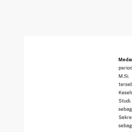
Meda
perio
M.Si.
terseb
Keseh
Studi
sebag
Sekret
sebag