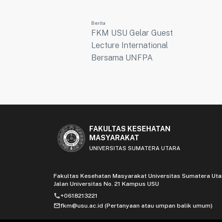
Berita
FKM USU Gelar Guest
Lecture International
Bersama UNFPA
FAKULTAS KESEHATAN
MASYARAKAT
UNIVERSITAS SUMATERA UTARA
Fakultas Kesehatan Masyarakat Universitas Sumatera Uta
Jalan Universitas No. 21 Kampus USU
phone
+0618213221
mail
fkm@usu.ac.id (Pertanyaan atau umpan balik umum)