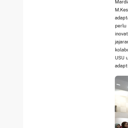
Mardi
M.Kes
adapt
perlu
inova
jajar
kolab
USU u
adapti