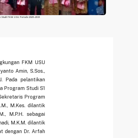
m Studi FKM USU Periode 2026–2031
ingkungan FKM USU
yanto Amin, S.Sos.,
. Pada pelantikan
tua Program Studi S1
Sekretaris Program
M., M.Kes. dilantik
M., M.P.H. sebagai
adi, M.K.M. dilantik
t dengan Dr. Arfah