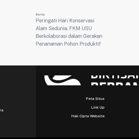
Berita
Peringati Hari Konservasi
Alam Sedunia, FKM USU
Berkolaborasi dalam Gerakan
Penanaman Pohon Produktif
Peta Situs
Link Up
ra
Hak Cipta Website