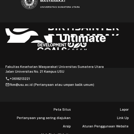
MASYARAKAT
UNIVERSITAS SUMATERA UTARA
Fakultas Kesehatan Masyarakat Universitas Sumatera Utara
Jalan Universitas No. 21 Kampus USU
phone
+0618213221
mail
fkm@usu.ac.id (Pertanyaan atau umpan balik umum)
Peta Situs
Lapor
Pertanyaan yang sering diajukan
Link Up
Arsip
Aturan Penggunaan Website