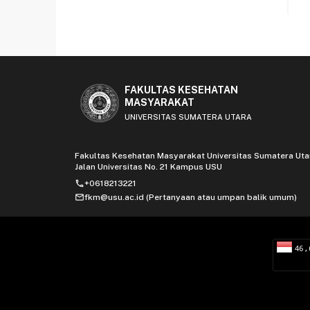
FAKULTAS KESEHATAN
MASYARAKAT
UNIVERSITAS SUMATERA UTARA
Fakultas Kesehatan Masyarakat Universitas Sumatera Uta
Jalan Universitas No. 21 Kampus USU
phone
+0618213221
mail
fkm@usu.ac.id (Pertanyaan atau umpan balik umum)