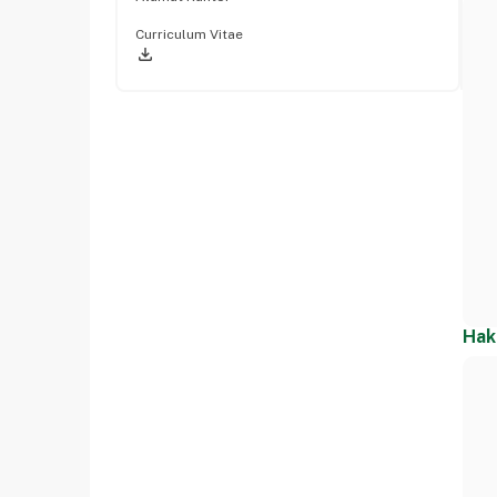
Curriculum Vitae
file_download
Hak