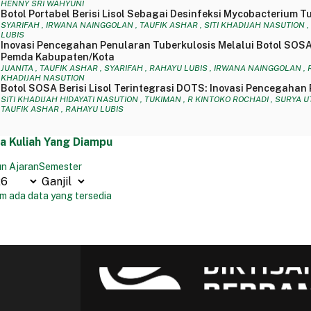
HENNY SRI WAHYUNI
Botol Portabel Berisi Lisol Sebagai Desinfeksi Mycobacterium 
SYARIFAH , IRWANA NAINGGOLAN , TAUFIK ASHAR , SITI KHADIJAH NASUTION ,
LUBIS
Inovasi Pencegahan Penularan Tuberkulosis Melalui Botol SOSA 
Pemda Kabupaten/Kota
JUANITA , TAUFIK ASHAR , SYARIFAH , RAHAYU LUBIS , IRWANA NAINGGOLAN , 
KHADIJAH NASUTION
Botol SOSA Berisi Lisol Terintegrasi DOTS: Inovasi Pencegahan
SITI KHADIJAH HIDAYATI NASUTION , TUKIMAN , R KINTOKO ROCHADI , SURYA U
TAUFIK ASHAR , RAHAYU LUBIS
a Kuliah Yang Diampu
n Ajaran
Semester
m ada data yang tersedia