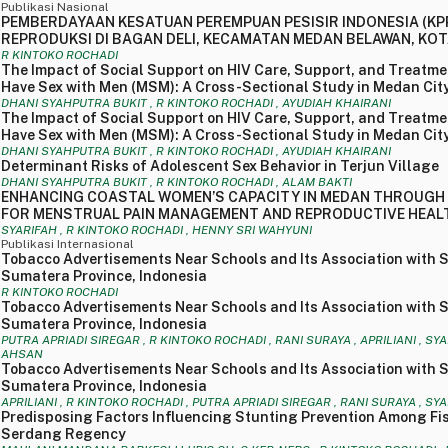
Publikasi Nasional
PEMBERDAYAAN KESATUAN PEREMPUAN PESISIR INDONESIA (KP
REPRODUKSI DI BAGAN DELI, KECAMATAN MEDAN BELAWAN, KO
R KINTOKO ROCHADI
The Impact of Social Support on HIV Care, Support, and Treatm
Have Sex with Men (MSM): A Cross-Sectional Study in Medan Cit
DHANI SYAHPUTRA BUKIT , R KINTOKO ROCHADI , AYUDIAH KHAIRANI
The Impact of Social Support on HIV Care, Support, and Treatm
Have Sex with Men (MSM): A Cross-Sectional Study in Medan Cit
DHANI SYAHPUTRA BUKIT , R KINTOKO ROCHADI , AYUDIAH KHAIRANI
Determinant Risks of Adolescent Sex Behavior in Terjun Village
DHANI SYAHPUTRA BUKIT , R KINTOKO ROCHADI , ALAM BAKTI
ENHANCING COASTAL WOMEN’S CAPACITY IN MEDAN THROUGH
FOR MENSTRUAL PAIN MANAGEMENT AND REPRODUCTIVE HEAL
SYARIFAH , R KINTOKO ROCHADI , HENNY SRI WAHYUNI
Publikasi Internasional
Tobacco Advertisements Near Schools and Its Association with 
Sumatera Province, Indonesia
R KINTOKO ROCHADI
Tobacco Advertisements Near Schools and Its Association with 
Sumatera Province, Indonesia
PUTRA APRIADI SIREGAR , R KINTOKO ROCHADI , RANI SURAYA , APRILIANI , S
AHSAN
Tobacco Advertisements Near Schools and Its Association with 
Sumatera Province, Indonesia
APRILIANI , R KINTOKO ROCHADI , PUTRA APRIADI SIREGAR , RANI SURAYA , S
Predisposing Factors Influencing Stunting Prevention Among Fis
Serdang Regency