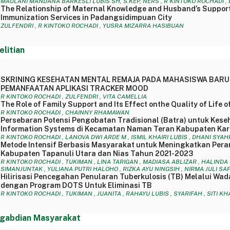
MAULANI MANDANA BARKESLI LUBIS SH, S.KEP, NERS , R KINTOKO ROCHADI , 
The Relationship of Maternal Knowledge and Husband’s Support 
Immunization Services in Padangsidimpuan City
ZULFENDRI , R KINTOKO ROCHADI , YUSRA MIZARRA HASIBUAN
elitian
SKRINING KESEHATAN MENTAL REMAJA PADA MAHASISWA BAR
PEMANFAATAN APLIKASI TRACKER MOOD
R KINTOKO ROCHADI , ZULFENDRI , VITA CAMELLIA
The Role of Family Support and Its Effect onthe Quality of Life o
R KINTOKO ROCHADI , CHAINNY RHAMAWAN
Persebaran Potensi Pengobatan Tradisional (Batra) untuk Kes
Information Systems di Kecamatan Naman Teran Kabupaten Kar
R KINTOKO ROCHADI , LANOVA DWI ARDE M , ISMIL KHAIRI LUBIS , DHANI SYA
Metode Intensif Berbasis Masyarakat untuk Meningkatkan Pera
Kabupaten Tapanuli Utara dan Nias Tahun 2021-2023
R KINTOKO ROCHADI , TUKIMAN , LINA TARIGAN , MADIASA ABLIZAR , HALINDA 
SIMANJUNTAK , YULIANA PUTRI HALOHO , RIZKA AYU NINGSIH , NIRMA JULI SA
Hilirisasi Pencegahan Penularan Tuberkulosis (TB) Melalui Wada
dengan Program DOTS Untuk Eliminasi TB
R KINTOKO ROCHADI , TUKIMAN , JUANITA , RAHAYU LUBIS , SYARIFAH , SITI 
gabdian Masyarakat