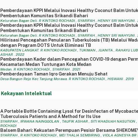
Pemberdayaan KPPI Melalui Inovasi Healthy Coconut Balm Untuk
Pembentukan Komunitas Srikandi Bahari
Kelurahan Bagan Deli. R KINTOKO ROCHADI , SYARIFAH , HENNY SRI WAHYUNI .
Pemberdayaan KPPI Melalui Inovasi Healthy Coconut Balm Untuk
Pembentukan Komunitas Srikandi Bahari
Kelurahan Bagan Deli. R KINTOKO ROCHADI , SYARIFAH , HENNY SRI WAHYUNI .
Hilirisasi Pencegahan Penularan Tuberkulosis (TB) Melalui Wada
dengan Program DOTS Untuk Eliminasi TB
KABUPATEN LANGKAT. R KINTOKO ROCHADI , TUKIMAN , JUANITA , RAHAYU LUBIS
ASHAR . 2022
Pemberdayaan Kader dalam Pencegahan COVID-19 dengan Perma
Kecamatan Medan Tuntungan Kota Medan
Medan. R KINTOKO ROCHADI , SYARIFAH . 2021
Pemberdayaan Taman Iqro Gerakan Menuju Sehat
Desa Bangun Rejo Kec Tanjung Morawa. R KINTOKO ROCHADI , HISWANI . 2019
 Kekayaan Intelektual
A Portable Bottle Containing Lysol for Desinfectan of Mycobact
Tuberculosis Patients and A Method for Its Use
SYARIFAH , IRWANA NAINGGOLAN , TAUFIK ASHAR , SITI KHADIJAH NASUTION , 
ROCHADI
Balsem Bahari: Kekuatan Perempuan Pesisir Bersama SHEKOM
SYARIFAH , R KINTOKO ROCHADI , MEI THALIA SEMBIRING , VIOLA AGNESYA BR SEM