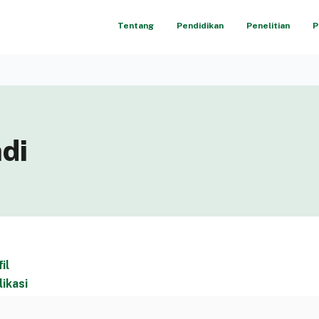
Tentang
Pendidikan
Penelitian
P
di
il
likasi