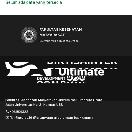
Belum ada data yang tersedia
FAKULTAS KESEHATAN
MASYARAKAT
UNIVERSITAS SUMATERA UTARA
Fakultas Kesehatan Masyarakat Universitas Sumatera Utara
Jalan Universitas No. 21 Kampus USU
phone
+0618213221
mail
fkm@usu.ac.id (Pertanyaan atau umpan balik umum)