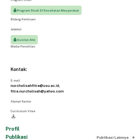
Program Studi S1 Kesehatan Masyarakat
Bidang Keilmuan
Jabatan
Asisten Ahli
Media Penelitian
Kontak:
E-mail
nurcholisahfitra@usu.ac.id,
fitra.nurcholisah@yahoo.com
Alamat Kantor
Curriculum Vitae
file_download
Profil
Publikasi
Publikasi Lainnya