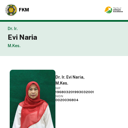
FKM
Dr. Ir.
Evi Naria
M.Kes.
Dr. Ir. Evi Naria,
M.Kes.
NIP
196803201993032001
NIDN
0020036804