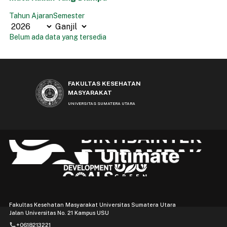
Tahun Ajaran
Semester
Belum ada data yang tersedia
FAKULTAS KESEHATAN
MASYARAKAT
UNIVERSITAS SUMATERA UTARA
Fakultas Kesehatan Masyarakat Universitas Sumatera Utara
Jalan Universitas No. 21 Kampus USU
phone
+0618213221