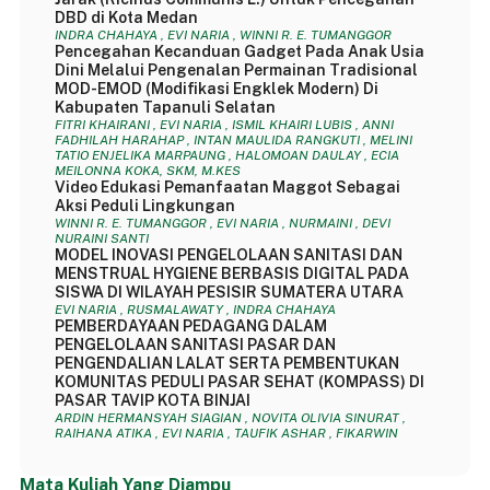
DBD di Kota Medan
INDRA CHAHAYA , EVI NARIA , WINNI R. E. TUMANGGOR
Pencegahan Kecanduan Gadget Pada Anak Usia
Dini Melalui Pengenalan Permainan Tradisional
MOD-EMOD (Modifikasi Engklek Modern) Di
Kabupaten Tapanuli Selatan
FITRI KHAIRANI , EVI NARIA , ISMIL KHAIRI LUBIS , ANNI
FADHILAH HARAHAP , INTAN MAULIDA RANGKUTI , MELINI
TATIO ENJELIKA MARPAUNG , HALOMOAN DAULAY , ECIA
MEILONNA KOKA, SKM, M.KES
Video Edukasi Pemanfaatan Maggot Sebagai
Aksi Peduli Lingkungan
WINNI R. E. TUMANGGOR , EVI NARIA , NURMAINI , DEVI
NURAINI SANTI
MODEL INOVASI PENGELOLAAN SANITASI DAN
MENSTRUAL HYGIENE BERBASIS DIGITAL PADA
SISWA DI WILAYAH PESISIR SUMATERA UTARA
EVI NARIA , RUSMALAWATY , INDRA CHAHAYA
PEMBERDAYAAN PEDAGANG DALAM
PENGELOLAAN SANITASI PASAR DAN
PENGENDALIAN LALAT SERTA PEMBENTUKAN
KOMUNITAS PEDULI PASAR SEHAT (KOMPASS) DI
PASAR TAVIP KOTA BINJAI
ARDIN HERMANSYAH SIAGIAN , NOVITA OLIVIA SINURAT ,
RAIHANA ATIKA , EVI NARIA , TAUFIK ASHAR , FIKARWIN
Mata Kuliah Yang Diampu