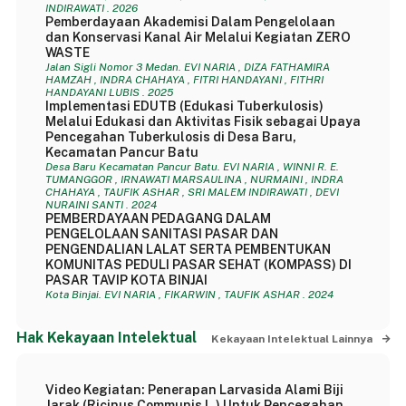
INDIRAWATI . 2026
Pemberdayaan Akademisi Dalam Pengelolaan
dan Konservasi Kanal Air Melalui Kegiatan ZERO
WASTE
Jalan Sigli Nomor 3 Medan. EVI NARIA , DIZA FATHAMIRA
HAMZAH , INDRA CHAHAYA , FITRI HANDAYANI , FITHRI
HANDAYANI LUBIS . 2025
Implementasi EDUTB (Edukasi Tuberkulosis)
Melalui Edukasi dan Aktivitas Fisik sebagai Upaya
Pencegahan Tuberkulosis di Desa Baru,
Kecamatan Pancur Batu
Desa Baru Kecamatan Pancur Batu. EVI NARIA , WINNI R. E.
TUMANGGOR , IRNAWATI MARSAULINA , NURMAINI , INDRA
CHAHAYA , TAUFIK ASHAR , SRI MALEM INDIRAWATI , DEVI
NURAINI SANTI . 2024
PEMBERDAYAAN PEDAGANG DALAM
PENGELOLAAN SANITASI PASAR DAN
PENGENDALIAN LALAT SERTA PEMBENTUKAN
KOMUNITAS PEDULI PASAR SEHAT (KOMPASS) DI
PASAR TAVIP KOTA BINJAI
Kota Binjai. EVI NARIA , FIKARWIN , TAUFIK ASHAR . 2024
Hak Kekayaan Intelektual
Kekayaan Intelektual Lainnya
Video Kegiatan: Penerapan Larvasida Alami Biji
Jarak (Ricinus Communis L.) Untuk Pencegahan