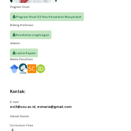
Program Studi
Program Studi S3 Ilmu Kesehatan Masyarakat
Bidang Keilmuan
Kesehatan Lingkungan
Jabatan
Lektor Kepala
Media Penelitian
Kontak:
E-mail
evi3@usu.ac.id, evinaria@gmail.com
Alamat Kantor
Curriculum Vitae
file_download