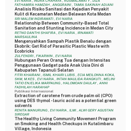
EVI NARIA , INDRA CHAHAYA , RUSMALAWATY , DIZA
FATHAMIRA HAMZAH , ANGGRAINI , TAMIA SAKINAH ADJANI
Analisis Risiko Sanitasi dan Kejadian Penyakit
Kulit di Kecamatan Medan Belawan Kota Medan
SRI MALEM INDIRAWATI , EVI NARIA
Relationship Between Community-Based Total
Sanitation and Stunting Incidence in Medan City
RETNO DANTHI SHAFIRA , EVI NARIA , IRNAWATI
MARSAULINA
Mengenyahkan Sampah Plastik Benalu dengan
Ekobrik: Get Rid of Parasitic Plastic Waste with
Ecobricks
ZULFENDRI , FIKARWIN , EVI NARIA
Hubungan Peran Orang Tua dengan Intensitas
Penggunaan Gadget pada Anak Usia Dini di
Kabupaten Tapanuli Selatan
FITRI KHAIRANI , ISMIL KHAIRI LUBIS , ECIA MEILONNA KOKA,
SKM, M.KES , EVI NARIA , INTAN MAULIDA RANGKUTI , MELINI
TATIO ENJELIKA MARPAUNG , HALOMOAN DAULAY , ANNI
FADHILAH HARAHAP
Publikasi Internasional
Extraction of carotene from crude palm oil (CPO)
using DES thymol - lauric acid as a potential green
solvents
RENITA MANURUNG , EVI NARIA , ILMI , ALWI GERY AGUSTAN
SIREGAR
The Healthy Living Community Movement Program
on Smoking and Health Checkups in Kutalimbaru
Village, Indonesia