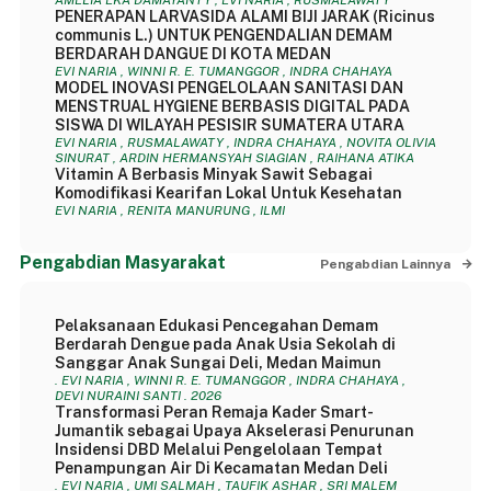
AMELIA EKA DAMAYANTY , EVI NARIA , RUSMALAWATY
PENERAPAN LARVASIDA ALAMI BIJI JARAK (Ricinus
communis L.) UNTUK PENGENDALIAN DEMAM
BERDARAH DANGUE DI KOTA MEDAN
EVI NARIA , WINNI R. E. TUMANGGOR , INDRA CHAHAYA
MODEL INOVASI PENGELOLAAN SANITASI DAN
MENSTRUAL HYGIENE BERBASIS DIGITAL PADA
SISWA DI WILAYAH PESISIR SUMATERA UTARA
EVI NARIA , RUSMALAWATY , INDRA CHAHAYA , NOVITA OLIVIA
SINURAT , ARDIN HERMANSYAH SIAGIAN , RAIHANA ATIKA
Vitamin A Berbasis Minyak Sawit Sebagai
Komodifikasi Kearifan Lokal Untuk Kesehatan
EVI NARIA , RENITA MANURUNG , ILMI
Pengabdian Masyarakat
Pengabdian Lainnya
Pelaksanaan Edukasi Pencegahan Demam
Berdarah Dengue pada Anak Usia Sekolah di
Sanggar Anak Sungai Deli, Medan Maimun
. EVI NARIA , WINNI R. E. TUMANGGOR , INDRA CHAHAYA ,
DEVI NURAINI SANTI . 2026
Transformasi Peran Remaja Kader Smart-
Jumantik sebagai Upaya Akselerasi Penurunan
Insidensi DBD Melalui Pengelolaan Tempat
Penampungan Air Di Kecamatan Medan Deli
. EVI NARIA , UMI SALMAH , TAUFIK ASHAR , SRI MALEM